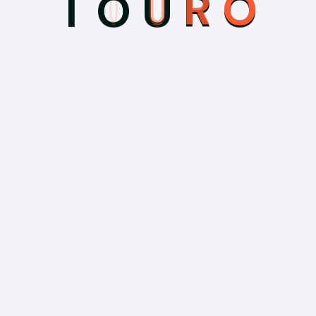
T
O
U
R
O